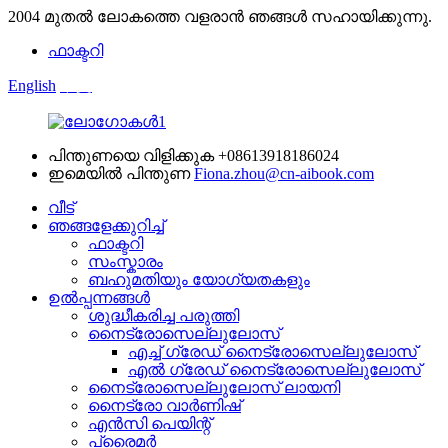
2004 മുതൽ ലോകത്തെ വളരാൻ ഞങ്ങൾ സഹായിക്കുന്നു.
ഫാക്ടറി
English
中文
പിന്തുണയെ വിളിക്കുക
+08613918186024
ഇമെയിൽ പിന്തുണ
Fiona.zhou@cn-aibook.com
വീട്
ഞങ്ങളേക്കുറിച്ച്
ഫാക്ടറി
സംസ്കാരം
ബഹുമതിയും യോഗ്യതകളും
ഉൽപ്പന്നങ്ങൾ
ശുദ്ധീകരിച്ച പരുത്തി
നൈട്രോസെല്ലുലോസ്
എച്ച് ഗ്രേഡ് നൈട്രോസെല്ലുലോസ്
എൽ ഗ്രേഡ് നൈട്രോസെല്ലുലോസ്
നൈട്രോസെല്ലുലോസ് ലായനി
നൈട്രോ വാർണിഷ്
എൻ‌സി പെയിന്റ്
പ്രൈമർ