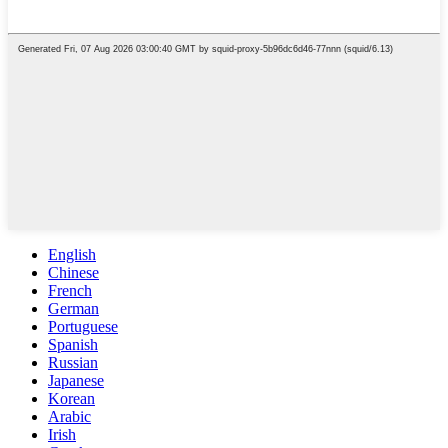
English
Chinese
French
German
Portuguese
Spanish
Russian
Japanese
Korean
Arabic
Irish