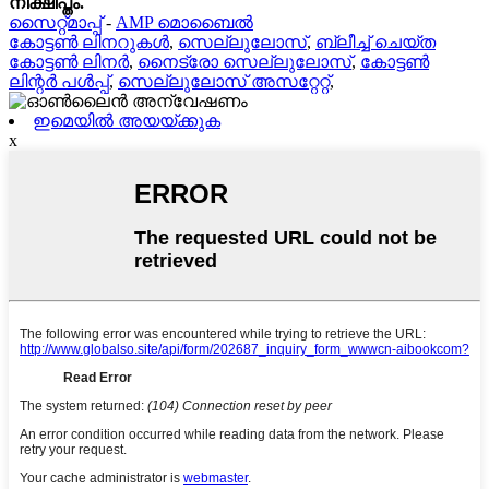
നിക്ഷിപ്തം.
സൈറ്റ്മാപ്പ്
-
AMP മൊബൈൽ
കോട്ടൺ ലിനറുകൾ
,
സെല്ലുലോസ്
,
ബ്ലീച്ച് ചെയ്ത
കോട്ടൺ ലിനർ
,
നൈട്രോ സെല്ലുലോസ്
,
കോട്ടൺ
ലിന്റർ പൾപ്പ്
,
സെല്ലുലോസ് അസറ്റേറ്റ്
,
ഇമെയിൽ അയയ്ക്കുക
x