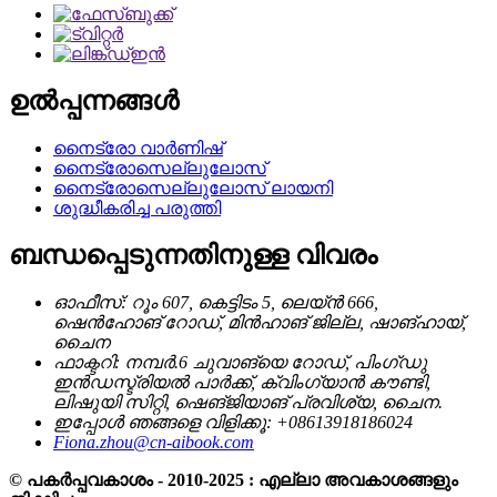
ഉൽപ്പന്നങ്ങൾ
നൈട്രോ വാർണിഷ്
നൈട്രോസെല്ലുലോസ്
നൈട്രോസെല്ലുലോസ് ലായനി
ശുദ്ധീകരിച്ച പരുത്തി
ബന്ധപ്പെടുന്നതിനുള്ള വിവരം
ഓഫീസ്: റൂം 607, കെട്ടിടം 5, ലെയ്ൻ 666,
ഷെൻഹോങ് റോഡ്, മിൻഹാങ് ജില്ല, ഷാങ്ഹായ്,
ചൈന
ഫാക്ടറി: നമ്പർ.6 ചുവാങ്യെ റോഡ്, പിംഗ്ഡു
ഇൻഡസ്ട്രിയൽ പാർക്ക്, ക്വിംഗ്യാൻ കൗണ്ടി,
ലിഷുയി സിറ്റി, ഷെങ്ജിയാങ് പ്രവിശ്യ, ചൈന.
ഇപ്പോൾ ഞങ്ങളെ വിളിക്കൂ: +08613918186024
Fiona.zhou@cn-aibook.com
© പകർപ്പവകാശം - 2010-2025 : എല്ലാ അവകാശങ്ങളും