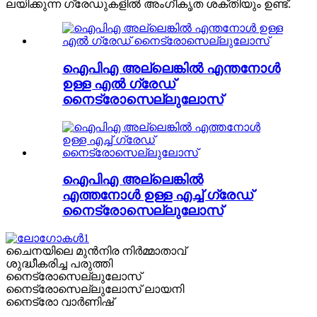
ലയിക്കുന്ന ഗ്രേഡുകളിൽ അംഗീകൃത ശക്തിയും ഉണ്ട്.
ഐപിഎ അല്ലെങ്കിൽ എന്തനോൾ
ഉള്ള എൽ ഗ്രേഡ്
നൈട്രോസെല്ലുലോസ്
ഐപിഎ അല്ലെങ്കിൽ
എത്തനോൾ ഉള്ള എച്ച് ഗ്രേഡ്
നൈട്രോസെല്ലുലോസ്
ചൈനയിലെ മുൻനിര നിർമ്മാതാവ്
ശുദ്ധീകരിച്ച പരുത്തി
നൈട്രോസെല്ലുലോസ്
നൈട്രോസെല്ലുലോസ് ലായനി
നൈട്രോ വാർണിഷ്