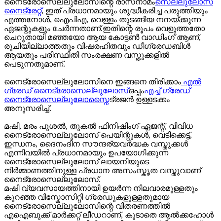
നൈട്രോസെല്ലുലോസിന്റെ രാസനാമം
സെല്ലുലോസ്
നൈട്രേറ്റ്
, ഇത് പ്രധാനമായും ശുദ്ധീകരിച്ച പരുത്തിയും
എത്തനോൾ, ഐപിഎ, വെള്ളം തുടങ്ങിയ നനയ്ക്കുന്ന
ഏജന്റുകളും ചേർന്നതാണ്.ഇതിന്റെ രൂപം വെളുത്തതോ
ചെറുതായി മഞ്ഞയോ ആയ കോട്ടൺ വാഡിംഗ് ആണ്,
രുചിയില്ലാത്തതും വിഷരഹിതവും ഡീഗ്രേഡബിൾ
ആയതും പരിസ്ഥിതി സംരക്ഷണ വസ്തുക്കളിൽ
പെടുന്നതുമാണ്.
നൈട്രോസെല്ലുലോസിനെ ഇങ്ങനെ തിരിക്കാം
എൽ
ഗ്രേഡ് നൈട്രോസെല്ലുലോസ്
ഒപ്പം
എച്ച് ഗ്രേഡ്
നൈട്രോസെല്ലുലോസ്
നൈട്രജൻ ഉള്ളടക്കം
അനുസരിച്ച്.
മഷി, മരം പൂശൽ, തുകൽ ഫിനിഷിംഗ് ഏജന്റ്, വിവിധ
നൈട്രോസെല്ലുലോസ് പെയിന്റുകൾ, വെടിക്കെട്ട്,
ഇന്ധനം, ദൈനംദിന സൗന്ദര്യവർദ്ധക വസ്തുക്കൾ
എന്നിവയിൽ പ്രധാനമായും ഉപയോഗിക്കുന്ന
നൈട്രോസെല്ലുലോസ് ലായനിയുടെ
നിർമ്മാണത്തിനുള്ള പ്രധാന അസംസ്കൃത വസ്തുവാണ്
നൈട്രോസെല്ലുലോസ്.
മഷി വ്യവസായത്തിനായി ഉയർന്ന നിലവാരമുള്ളതും
കുറഞ്ഞ വിസ്കോസിറ്റി ഗ്രേഡുകളുള്ളതുമായ
നൈട്രോസെല്ലുലോസിന്റെ വിതരണത്തിൽ
എഐബുക്ക് മാർക്കറ്റ് ലീഡറാണ്, കൂടാതെ ആൽക്കഹോൾ