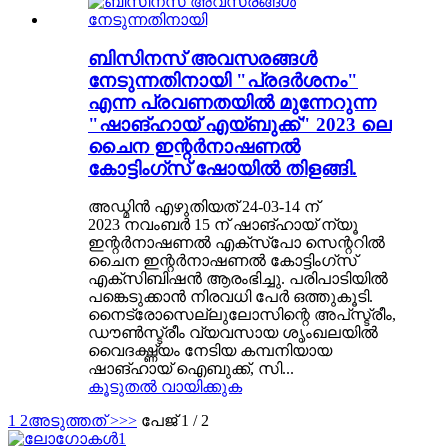
ബിസിനസ് അവസരങ്ങൾ
നേടുന്നതിനായി "പ്രദർശനം"
എന്ന പ്രവണതയിൽ മുന്നേറുന്ന
"ഷാങ്ഹായ് എയ്ബുക്ക്" 2023 ലെ
ചൈന ഇന്റർനാഷണൽ
കോട്ടിംഗ്സ് ഷോയിൽ തിളങ്ങി.
അഡ്മിൻ എഴുതിയത് 24-03-14 ന്
2023 നവംബർ 15 ന് ഷാങ്ഹായ് ന്യൂ
ഇന്റർനാഷണൽ എക്സ്പോ സെന്ററിൽ
ചൈന ഇന്റർനാഷണൽ കോട്ടിംഗ്സ്
എക്സിബിഷൻ ആരംഭിച്ചു. പരിപാടിയിൽ
പങ്കെടുക്കാൻ നിരവധി പേർ ഒത്തുകൂടി.
നൈട്രോസെല്ലുലോസിന്റെ അപ്‌സ്ട്രീം,
ഡൗൺസ്ട്രീം വ്യവസായ ശൃംഖലയിൽ
വൈദഗ്ദ്ധ്യം നേടിയ കമ്പനിയായ
ഷാങ്ഹായ് ഐബുക്ക്, സി...
കൂടുതൽ വായിക്കുക
1
2
അടുത്തത് >
>>
പേജ് 1 / 2