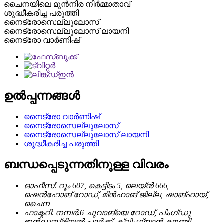
ചൈനയിലെ മുൻനിര നിർമ്മാതാവ്
ശുദ്ധീകരിച്ച പരുത്തി
നൈട്രോസെല്ലുലോസ്
നൈട്രോസെല്ലുലോസ് ലായനി
നൈട്രോ വാർണിഷ്
ഉൽപ്പന്നങ്ങൾ
നൈട്രോ വാർണിഷ്
നൈട്രോസെല്ലുലോസ്
നൈട്രോസെല്ലുലോസ് ലായനി
ശുദ്ധീകരിച്ച പരുത്തി
ബന്ധപ്പെടുന്നതിനുള്ള വിവരം
ഓഫീസ്: റൂം 607, കെട്ടിടം 5, ലെയ്ൻ 666,
ഷെൻഹോങ് റോഡ്, മിൻഹാങ് ജില്ല, ഷാങ്ഹായ്,
ചൈന
ഫാക്ടറി: നമ്പർ.6 ചുവാങ്യെ റോഡ്, പിംഗ്ഡു
ഇൻഡസ്ട്രിയൽ പാർക്ക്, ക്വിംഗ്യാൻ കൗണ്ടി,