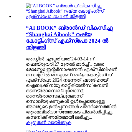
“AI BOOK” ബ്രാൻഡ് വികസിച്ചു
“Shanghai Aibook” റഷ്യ
കോട്ടിംഗ്സ് എക്സ്പോ 2024 ൽ
തിളങ്ങി
അഡ്മിൻ എഴുതിയത് 24-03-14 ന്
ഫെബ്രുവരി 27 മുതൽ മാർച്ച് 1 വരെ
മോസ്കോ ഇന്റർനാഷണൽ എക്സിബിഷൻ
സെന്ററിൽ വെച്ചാണ് റഷ്യ കോട്ടിംഗ്സ്
എക്സ്പോ 2024 നടന്നത്. ഷാങ്ഹായ്
ഐബുക്ക് ന്യൂ മെറ്റീരിയൽസ് കമ്പനി
നൈട്രോസെല്ലുലോസ്,
നൈട്രോസെല്ലുലോസ്
സൊല്യൂഷനുകൾ ഉൾപ്പെടെയുള്ള
അവരുടെ ഉൽപ്പന്നങ്ങൾ പ്രദർശനത്തിൽ
ആത്മവിശ്വാസത്തോടെ പ്രദർശിപ്പിച്ചു.
കമ്പനിക്ക് അമിതമായി ലഭിച്ചു...
കൂടുതൽ വായിക്കുക