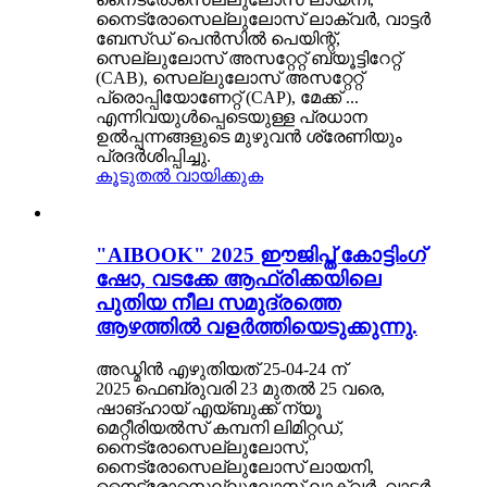
നൈട്രോസെല്ലുലോസ് ലാക്വർ, വാട്ടർ
ബേസ്ഡ് പെൻസിൽ പെയിന്റ്,
സെല്ലുലോസ് അസറ്റേറ്റ് ബ്യൂട്ടിറേറ്റ്
(CAB), സെല്ലുലോസ് അസറ്റേറ്റ്
പ്രൊപ്പിയോണേറ്റ് (CAP), മേക്ക് ...
എന്നിവയുൾപ്പെടെയുള്ള പ്രധാന
ഉൽപ്പന്നങ്ങളുടെ മുഴുവൻ ശ്രേണിയും
പ്രദർശിപ്പിച്ചു.
കൂടുതൽ വായിക്കുക
"AIBOOK" 2025 ഈജിപ്ത് കോട്ടിംഗ്
ഷോ, വടക്കേ ആഫ്രിക്കയിലെ
പുതിയ നീല സമുദ്രത്തെ
ആഴത്തിൽ വളർത്തിയെടുക്കുന്നു.
അഡ്മിൻ എഴുതിയത് 25-04-24 ന്
2025 ഫെബ്രുവരി 23 മുതൽ 25 വരെ,
ഷാങ്ഹായ് എയ്‌ബുക്ക് ന്യൂ
മെറ്റീരിയൽസ് കമ്പനി ലിമിറ്റഡ്,
നൈട്രോസെല്ലുലോസ്,
നൈട്രോസെല്ലുലോസ് ലായനി,
നൈട്രോസെല്ലുലോസ് ലാക്വർ, വാട്ടർ