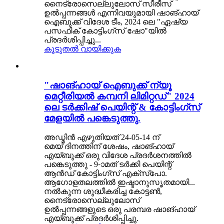
നൈട്രോസെല്ലുലോസ് സീരീസ്
ഉൽപ്പന്നങ്ങൾ എന്നിവയുമായി ഷാങ്ഹായ്
ഐബുക്ക് വിദേശ ടീം, 2024 ലെ "ഏഷ്യ
പസഫിക് കോട്ടിംഗ്സ് ഷോ"യിൽ
പ്രദർശിപ്പിച്ചു...
കൂടുതൽ വായിക്കുക
"ഷാങ്ഹായ് ഐബുക്ക് ന്യൂ
മെറ്റീരിയൽ കമ്പനി ലിമിറ്റഡ്" 2024
ലെ ടർക്കിഷ് പെയിന്റ് & കോട്ടിംഗ്സ്
മേളയിൽ പങ്കെടുത്തു.
അഡ്മിൻ എഴുതിയത് 24-05-14 ന്
മെയ് ദിനത്തിന് ശേഷം, ഷാങ്ഹായ്
എയ്ബുക്ക് ഒരു വിദേശ പ്രദർശനത്തിൽ
പങ്കെടുത്തു - 9-ാമത് ടർക്കി പെയിന്റ്
ആൻഡ് കോട്ടിംഗ്സ് എക്സ്പോ.
ആഗോളതലത്തിൽ ഇഷ്ടാനുസൃതമായി...
നൽകുന്ന ശുദ്ധീകരിച്ച കോട്ടൺ,
നൈട്രോസെല്ലുലോസ്
ഉൽപ്പന്നങ്ങളുടെ ഒരു പരമ്പര ഷാങ്ഹായ്
എയ്ബുക്ക് പ്രദർശിപ്പിച്ചു.