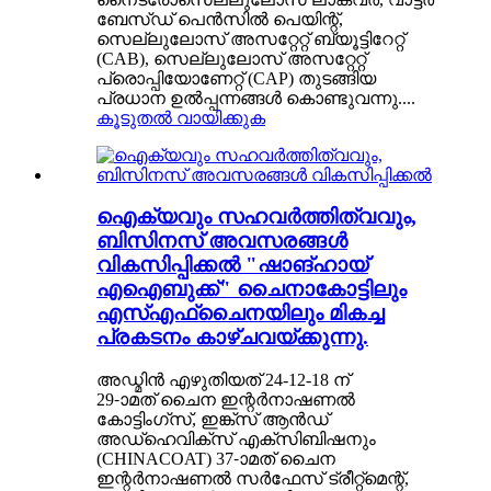
ബേസ്ഡ് പെൻസിൽ പെയിന്റ്,
സെല്ലുലോസ് അസറ്റേറ്റ് ബ്യൂട്ടിറേറ്റ്
(CAB), സെല്ലുലോസ് അസറ്റേറ്റ്
പ്രൊപ്പിയോണേറ്റ് (CAP) തുടങ്ങിയ
പ്രധാന ഉൽപ്പന്നങ്ങൾ കൊണ്ടുവന്നു....
കൂടുതൽ വായിക്കുക
ഐക്യവും സഹവർത്തിത്വവും,
ബിസിനസ് അവസരങ്ങൾ
വികസിപ്പിക്കൽ "ഷാങ്ഹായ്
എഐബുക്ക്" ചൈനാകോട്ടിലും
എസ്എഫ്‌ചൈനയിലും മികച്ച
പ്രകടനം കാഴ്ചവയ്ക്കുന്നു.
അഡ്മിൻ എഴുതിയത് 24-12-18 ന്
29-ാമത് ചൈന ഇന്റർനാഷണൽ
കോട്ടിംഗ്സ്, ഇങ്ക്സ് ആൻഡ്
അഡ്ഹെവിക്സ് എക്‌സിബിഷനും
(CHINACOAT) 37-ാമത് ചൈന
ഇന്റർനാഷണൽ സർഫേസ് ട്രീറ്റ്‌മെന്റ്,