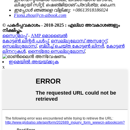
ലിഷുയി സിറ്റി, ഷെങ്ജിയാങ് പ്രവിശ്യ, ചൈന.
ഇപ്പോൾ ഞങ്ങളെ വിളിക്കൂ: +08613918186024
Fiona.zhou@cn-aibook.com
© പകർപ്പവകാശം - 2010-2025 : എല്ലാ അവകാശങ്ങളും
നിക്ഷിപ്തം.
സൈറ്റ്മാപ്പ്
-
AMP മൊബൈൽ
കോട്ടൺ ലിന്റർ പൾപ്പ്
,
സെല്ലുലോസ് അസറ്റേറ്റ്
,
സെല്ലുലോസ്
,
ബ്ലീച്ച് ചെയ്ത കോട്ടൺ ലിനർ
,
കോട്ടൺ
ലിനറുകൾ
,
നൈട്രോ സെല്ലുലോസ്
,
ഇമെയിൽ അയയ്ക്കുക
x