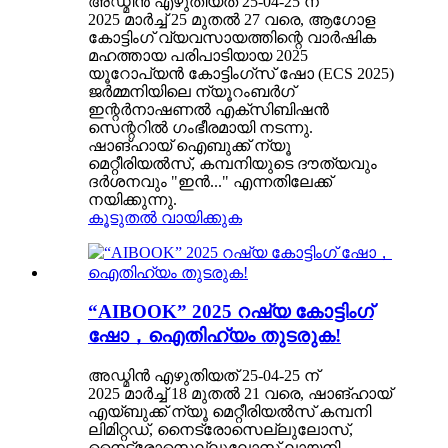
അഡ്മിൻ എഴുതിയത് 25-04-25 ന്
2025 മാർച്ച് 25 മുതൽ 27 വരെ, ആഗോള
കോട്ടിംഗ് വ്യവസായത്തിന്റെ വാർഷിക
മഹത്തായ പരിപാടിയായ 2025
യൂറോപ്യൻ കോട്ടിംഗ്സ് ഷോ (ECS 2025)
ജർമ്മനിയിലെ ന്യൂറംബർഗ്
ഇന്റർനാഷണൽ എക്സിബിഷൻ
സെന്ററിൽ ഗംഭീരമായി നടന്നു.
ഷാങ്ഹായ് ഐബുക്ക് ന്യൂ
മെറ്റീരിയൽസ്, കമ്പനിയുടെ ദൗത്യവും
ദർശനവും "ഇൻ..." എന്നതിലേക്ക്
നയിക്കുന്നു.
കൂടുതൽ വായിക്കുക
“AIBOOK” 2025 റഷ്യ കോട്ടിംഗ്
ഷോ，ഐതിഹ്യം തുടരുക!
അഡ്മിൻ എഴുതിയത് 25-04-25 ന്
2025 മാർച്ച് 18 മുതൽ 21 വരെ, ഷാങ്ഹായ്
എയ്ബുക്ക് ന്യൂ മെറ്റീരിയൽസ് കമ്പനി
ലിമിറ്റഡ്, നൈട്രോസെല്ലുലോസ്,
നൈട്രോസെല്ലുലോസ് ലായനി,