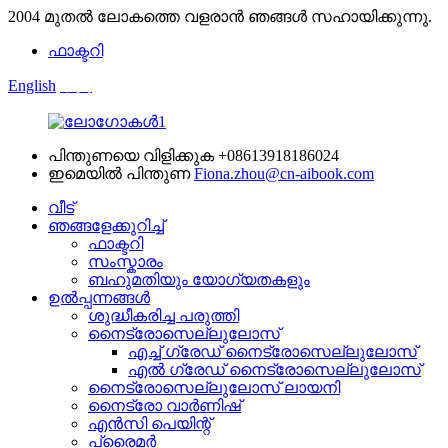
2004 മുതൽ ലോകത്തെ വളരാൻ ഞങ്ങൾ സഹായിക്കുന്നു.
ഫാക്ടറി
English
中文
പിന്തുണയെ വിളിക്കുക
+08613918186024
ഇമെയിൽ പിന്തുണ
Fiona.zhou@cn-aibook.com
വീട്
ഞങ്ങളേക്കുറിച്ച്
ഫാക്ടറി
സംസ്കാരം
ബഹുമതിയും യോഗ്യതകളും
ഉൽപ്പന്നങ്ങൾ
ശുദ്ധീകരിച്ച പരുത്തി
നൈട്രോസെല്ലുലോസ്
എച്ച് ഗ്രേഡ് നൈട്രോസെല്ലുലോസ്
എൽ ഗ്രേഡ് നൈട്രോസെല്ലുലോസ്
നൈട്രോസെല്ലുലോസ് ലായനി
നൈട്രോ വാർണിഷ്
എൻ‌സി പെയിന്റ്
പ്രൈമർ