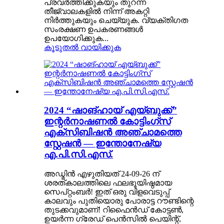
പ്രവർത്തിക്കുകയും തുറന്ന
തീജ്വാലകളിൽ നിന്ന് അകറ്റി
നിർത്തുകയും ചെയ്യുക. വ്യക്തിഗത
സംരക്ഷണ ഉപകരണങ്ങൾ
ഉപയോഗിക്കുക...
കൂടുതൽ വായിക്കുക
2024 “ഷാങ്ഹായ് എയ്‌ബുക്ക്”
ഇന്റർനാഷണൽ കോട്ടിംഗ്സ്
എക്സിബിഷൻ അഞ്ചാമത്തെ
സ്റ്റേഷൻ — ഇന്തോനേഷ്യ
എ.പി.സി.എസ്.
അഡ്മിൻ എഴുതിയത് 24-09-26 ന്
ശരത്കാലത്തിലെ ഫലഭൂയിഷ്ഠമായ
സെപ്റ്റംബർ! ഇത് ഒരു വിളവെടുപ്പ്
കാലവും പുതിയൊരു പോരാട്ട റൗണ്ടിന്റെ
തുടക്കവുമാണ്! റിഫൈൻഡ് കോട്ടൺ,
ഉയർന്ന ഗ്രേഡ് പെൻസിൽ പെയിന്റ്,