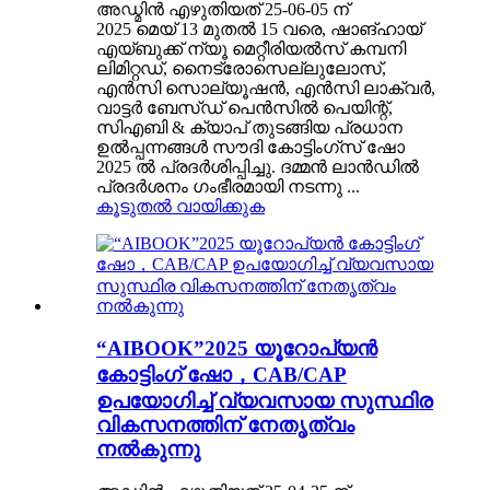
അഡ്മിൻ എഴുതിയത് 25-06-05 ന്
2025 മെയ് 13 മുതൽ 15 വരെ, ഷാങ്ഹായ്
എയ്‌ബുക്ക് ന്യൂ മെറ്റീരിയൽസ് കമ്പനി
ലിമിറ്റഡ്, നൈട്രോസെല്ലുലോസ്,
എൻ‌സി സൊല്യൂഷൻ, എൻ‌സി ലാക്വർ,
വാട്ടർ ബേസ്ഡ് പെൻസിൽ പെയിന്റ്,
സി‌എബി & ക്യാപ് തുടങ്ങിയ പ്രധാന
ഉൽ‌പ്പന്നങ്ങൾ സൗദി കോട്ടിംഗ്സ് ഷോ
2025 ൽ പ്രദർശിപ്പിച്ചു. ദമ്മൻ ലാൻഡിൽ
പ്രദർശനം ഗംഭീരമായി നടന്നു ...
കൂടുതൽ വായിക്കുക
“AIBOOK”2025 യൂറോപ്യൻ
കോട്ടിംഗ് ഷോ，CAB/CAP
ഉപയോഗിച്ച് വ്യവസായ സുസ്ഥിര
വികസനത്തിന് നേതൃത്വം
നൽകുന്നു