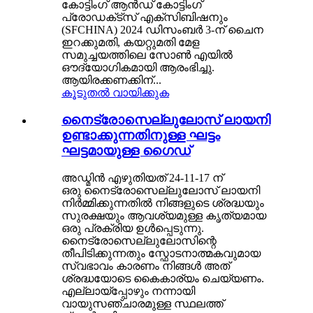
കോട്ടിംഗ് ആൻഡ് കോട്ടിംഗ്
പ്രോഡക്‌ട്‌സ് എക്‌സിബിഷനും
(SFCHINA) 2024 ഡിസംബർ 3-ന് ചൈന
ഇറക്കുമതി, കയറ്റുമതി മേള
സമുച്ചയത്തിലെ സോൺ എയിൽ
ഔദ്യോഗികമായി ആരംഭിച്ചു.
ആയിരക്കണക്കിന്...
കൂടുതൽ വായിക്കുക
നൈട്രോസെല്ലുലോസ് ലായനി
ഉണ്ടാക്കുന്നതിനുള്ള ഘട്ടം
ഘട്ടമായുള്ള ഗൈഡ്
അഡ്മിൻ എഴുതിയത് 24-11-17 ന്
ഒരു നൈട്രോസെല്ലുലോസ് ലായനി
നിർമ്മിക്കുന്നതിൽ നിങ്ങളുടെ ശ്രദ്ധയും
സുരക്ഷയും ആവശ്യമുള്ള കൃത്യമായ
ഒരു പ്രക്രിയ ഉൾപ്പെടുന്നു.
നൈട്രോസെല്ലുലോസിന്റെ
തീപിടിക്കുന്നതും സ്ഫോടനാത്മകവുമായ
സ്വഭാവം കാരണം നിങ്ങൾ അത്
ശ്രദ്ധയോടെ കൈകാര്യം ചെയ്യണം.
എല്ലായ്പ്പോഴും നന്നായി
വായുസഞ്ചാരമുള്ള സ്ഥലത്ത്