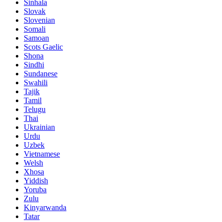
Sinhala
Slovak
Slovenian
Somali
Samoan
Scots Gaelic
Shona
Sindhi
Sundanese
Swahili
Tajik
Tamil
Telugu
Thai
Ukrainian
Urdu
Uzbek
Vietnamese
Welsh
Xhosa
Yiddish
Yoruba
Zulu
Kinyarwanda
Tatar